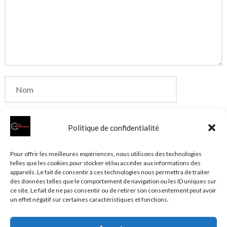
Politique de confidentialité
Enregistrer mon nom, mon e-mail et mon site dans
Pour offrir les meilleures expériences, nous utilisons des technologies
telles que les cookies pour stocker et/ou accéder aux informations des
le navigateur pour mon prochain commentaire.
appareils. Le fait de consentir à ces technologies nous permettra de traiter
des données telles que le comportement de navigation ou les ID uniques sur
ce site. Le fait de ne pas consentir ou de retirer son consentement peut avoir
un effet négatif sur certaines caractéristiques et fonctions.