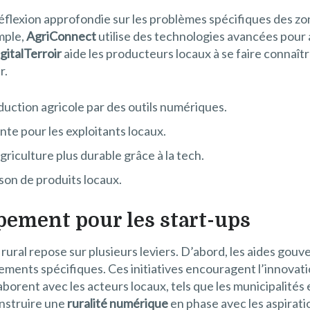
réflexion approfondie sur les problèmes spécifiques des zo
mple,
AgriConnect
utilise des technologies avancées pour a
gitalTerroir
aide les producteurs locaux à se faire connaî
r.
duction agricole par des outils numériques.
te pour les exploitants locaux.
griculture plus durable grâce à la tech.
ison de produits locaux.
pement pour les start-ups
rural repose sur plusieurs leviers. D’abord, les aides go
ments spécifiques. Ces initiatives encouragent l’innovat
llaborent avec les acteurs locaux, tels que les municipalités
onstruire une
ruralité numérique
en phase avec les aspiratio