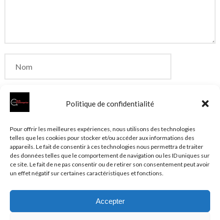
Politique de confidentialité
Enregistrer mon nom, mon e-mail et mon site dans
Pour offrir les meilleures expériences, nous utilisons des technologies
telles que les cookies pour stocker et/ou accéder aux informations des
le navigateur pour mon prochain commentaire.
appareils. Le fait de consentir à ces technologies nous permettra de traiter
des données telles que le comportement de navigation ou les ID uniques sur
ce site. Le fait de ne pas consentir ou de retirer son consentement peut avoir
un effet négatif sur certaines caractéristiques et fonctions.
Accepter