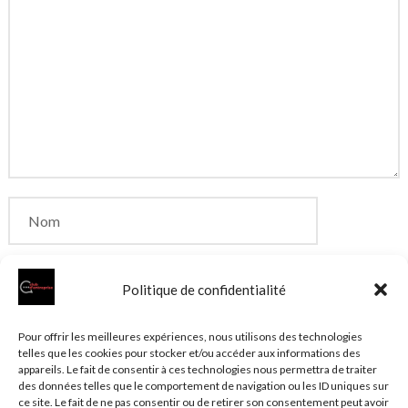
Politique de confidentialité
Enregistrer mon nom, mon e-mail et mon site dans
Pour offrir les meilleures expériences, nous utilisons des technologies
telles que les cookies pour stocker et/ou accéder aux informations des
le navigateur pour mon prochain commentaire.
appareils. Le fait de consentir à ces technologies nous permettra de traiter
des données telles que le comportement de navigation ou les ID uniques sur
ce site. Le fait de ne pas consentir ou de retirer son consentement peut avoir