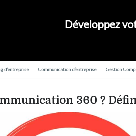
Développez vot
g d’entreprise
Communication d’entreprise
Gestion Compt
communication 360 ? Défin