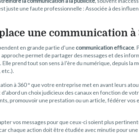
streindre la communication à la publicité
, souvent inaccess
 est juste une faute professionnelle : Associée à des infl
place une communication à 
pendent en grande partie d’une
communication efficace
. 
te approche permet de partager des messages et des infor
). Elle prend tout son sens à l’ère du numérique, depuis la m
etc.).
tion à 360 ° que votre entreprise met en avant leurs atouts
t d’abord un choix judicieux des canaux en fonction de vot
ients, promouvoir une prestation ou un article, fédérer vo
ter vos messages pour que ceux-ci soient plus pertinents
, car chaque action doit être étudiée avec minutie pour une