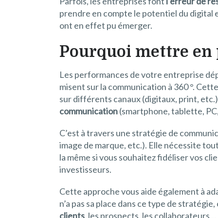
Parfois, les entreprises font
l’erreur de re
prendre en compte le potentiel du digital
ont en effet pu émerger.
Pourquoi mettre en 
Les performances de votre entreprise dé
misent sur la communication à 360 °. Cet
sur différents canaux (digitaux, print, etc.
communication
(smartphone, tablette, PC, 
C’est à travers une stratégie de communica
image de marque, etc.). Elle nécessite tou
la même si vous souhaitez fidéliser vos cl
investisseurs.
Cette approche vous aide également à adap
n’a pas sa place dans ce type de stratégie
clients
, les prospects, les collaborateurs…