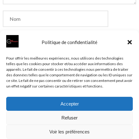
Politique de confidentialité
Enregistrer mon nom, mon e-mail et mon site dans
Pour offrir les meilleures expériences, nous utilisons des technologies
telles que les cookies pour stocker et/ou accéder aux informations des
le navigateur pour mon prochain commentaire.
appareils. Le fait de consentir à ces technologies nous permettra de traiter
des données telles que le comportement de navigation ou les ID uniques sur
ce site. Le fait de ne pas consentir ou de retirer son consentement peut avoir
un effet négatif sur certaines caractéristiques et fonctions.
Accepter
© 2026 Clubentreprise.fr
Actualité au sens large
- Mentions
Refuser
légales et et politique de confidentialité accessibles dans le
Plan du site
Voir les préférences