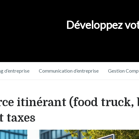
Développez vot
g d’entreprise
Communication d’entreprise
Gestion Compt
 itinérant (food truck, 
t taxes