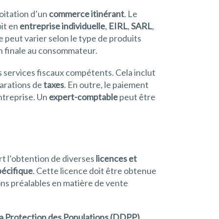
loitation d’un
commerce itinérant
. Le
oit en
entreprise individuelle
,
EIRL
,
SARL
,
e peut varier selon le type de produits
on finale au consommateur.
 services fiscaux compétents. Cela inclut
larations de
taxes
. En outre, le paiement
entreprise. Un
expert-comptable
peut être
t l’obtention de diverses
licences et
pécifique
. Cette licence doit être obtenue
ions préalables en matière de vente
a Protection des Populations (DDPP)
.