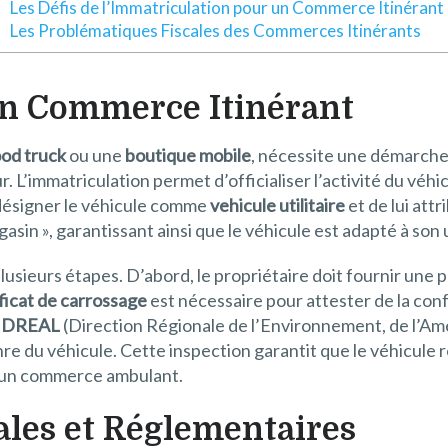
Les Défis de l’Immatriculation pour un Commerce Itinérant
Les Problématiques Fiscales des Commerces Itinérants
un Commerce Itinérant
ood truck
ou une
boutique mobile
, nécessite une démarche
. L’immatriculation permet d’officialiser l’activité du véhicu
e désigner le véhicule comme
vehicule utilitaire
et de lui att
gasin », garantissant ainsi que le véhicule est adapté à so
usieurs étapes. D’abord, le propriétaire doit fournir une p
ficat de carrossage
est nécessaire pour attester de la co
a
DREAL
(Direction Régionale de l’Environnement, de l’A
re du véhicule. Cette inspection garantit que le véhicule 
 d’un commerce ambulant.
ales et Réglementaires