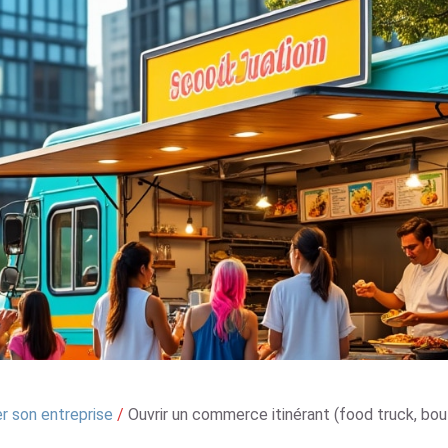
r son entreprise
/
Ouvrir un commerce itinérant (food truck, bou