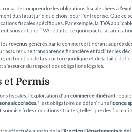
 crucial de comprendre les obligations fiscales liées à l’exp
ment du statut juridique choisi pour l’entreprise. Que ce s
cations fiscales spécifiques. Par exemple, la
TVA
applicabl
ent souvent une TVA réduite, ce qui impacte la tarificati
 les
revenus
générés par le commerce itinérant auprès des
r assurer une transparence financière et faciliter les déc
e, en fonction de la structure juridique et de la taille de l’
et s’assurer du respect des obligations légales.
s et Permis
ons fiscales, l’exploitation d’un
commerce itinérant
requier
sons alcoolisées
, il est obligatoire de détenir une
licence s
t soumise à des conditions strictes, telles que des format
être effectuée auprès de la
Direction Départementale de l