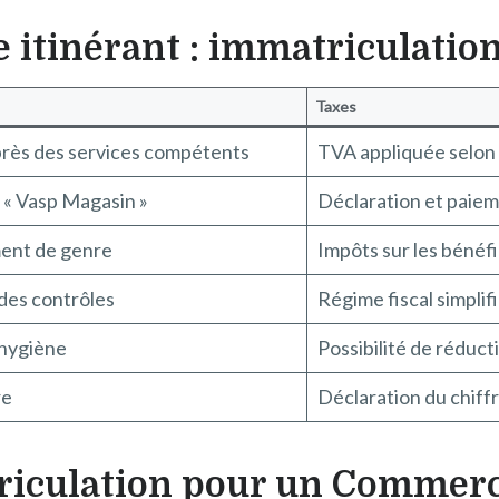
itinérant : immatriculation
Taxes
uprès des services compétents
TVA appliquée selon 
 « Vasp Magasin »
Déclaration et paiem
ment de genre
Impôts sur les bénéfi
 des contrôles
Régime fiscal simplif
’hygiène
Possibilité de réducti
re
Déclaration du chiffr
triculation pour un Commerc