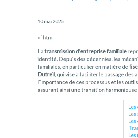
10 mai 2025
« `html
La
transmission d’entreprise familiale
repr
identité. Depuis des décennies, les méca
familiales, en particulier en matière de
fisc
Dutreil
, qui vise à faciliter le passage de
l’importance de ces processus et les outils
assurant ainsi une transition harmonieuse 
Les 
Les 
Les 
Tran
Les 