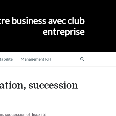
re business avec club
entreprise
abilité
Management RH
nation, succession
on, succession et fiscalité