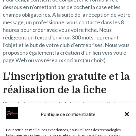
dessous en n’omettant pas de cocher la case et les
champs obligatoires. A la suite de la réception de votre
message, un professionnel vous contacte dans les 8
heures pour créer avec vous votre fiche. Nous
rédigeons un texte d’environ 300 mots reprenant
l’objet et le but de votre club d’entreprises. Nous vous
proposons également la création d’un lien vers votre
page Web ou vos réseaux sociaux (au choix).
L’inscription gratuite et la
réalisation de la fiche
L’inscription gratuite et la fiche qui est complétée par
nos soins ne vous permet pas de réaliser de contenus
Politique de confidentialité
supplémentaires comme la rédaction d’articles. Si vous
êtes intéressé(e) également par ce service pour
Pour offrir les meilleures expériences, nous utilisons des technologies
promouvoir les actualités de votre club par exemple,
telles que les cookies pour stocker et/ou accéder aux informations des