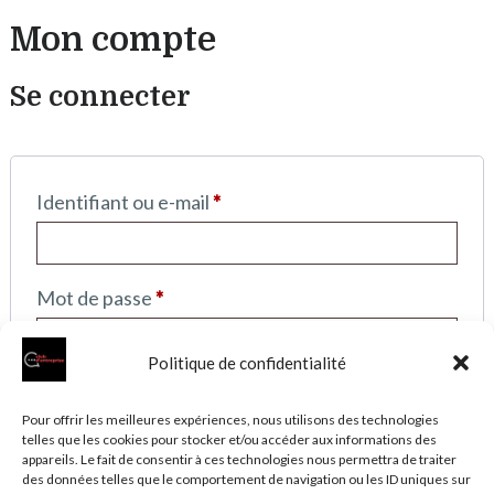
Mon compte
Se connecter
Obligatoire
Identifiant ou e-mail
*
Obligatoire
Mot de passe
*
Politique de confidentialité
Se souvenir de moi
Se connecter
Pour offrir les meilleures expériences, nous utilisons des technologies
Mot de passe perdu ?
telles que les cookies pour stocker et/ou accéder aux informations des
appareils. Le fait de consentir à ces technologies nous permettra de traiter
des données telles que le comportement de navigation ou les ID uniques sur