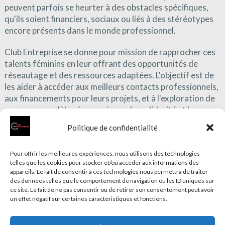
peuvent parfois se heurter à des obstacles spécifiques,
qu'ils soient financiers, sociaux ou liés à des stéréotypes
encore présents dans le monde professionnel.
Club Entreprise se donne pour mission de rapprocher ces
talents féminins en leur offrant des opportunités de
réseautage et des ressources adaptées. L'objectif est de
les aider à accéder aux meilleurs contacts professionnels,
aux financements pour leurs projets, et à l'exploration de
nouveaux modèles économiques. La solidarité et le
soutien entre membres du réseau jouent un rôle clé dans
Politique de confidentialité
le succès des femmes entrepreneures, et ce, dès le
lancement de leur activité. Qu'il s'agisse de conseils pour
Pour offrir les meilleures expériences, nous utilisons des technologies
négocier un prêt, d'idées pour se démarquer sur le
telles que les cookies pour stocker et/ou accéder aux informations des
marché, ou de solutions pour équilibrer vie
appareils. Le fait de consentir à ces technologies nous permettra de traiter
professionnelle et personnelle, Club Entreprise
des données telles que le comportement de navigation ou les ID uniques sur
accompagne les entrepreneuses à chaque étape de leur
ce site. Le fait de ne pas consentir ou de retirer son consentement peut avoir
un effet négatif sur certaines caractéristiques et fonctions.
développement.