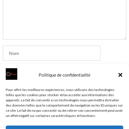
Politique de confidentialité
Enregistrer mon nom, mon e-mail et mon site dans
Pour offrir les meilleures expériences, nous utilisons des technologies
telles que les cookies pour stocker et/ou accéder aux informations des
le navigateur pour mon prochain commentaire.
appareils. Le fait de consentir à ces technologies nous permettra de traiter
des données telles que le comportement de navigation ou les ID uniques sur
ce site. Le fait de ne pas consentir ou de retirer son consentement peut avoir
un effet négatif sur certaines caractéristiques et fonctions.