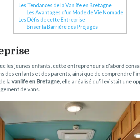
Les Tendances de la Vanlife en Bretagne
Les Avantages d’un Mode de Vie Nomade
Les Défis de cette Entreprise
Briser la Barrière des Préjugés
eprise
vec les jeunes enfants, cette entrepreneur a d’abord consac
oins des enfants et des parents, ainsi que de comprendre 
de la
vanlife en Bretagne
, elle a réalisé qu’il existait un
nagement de vans.