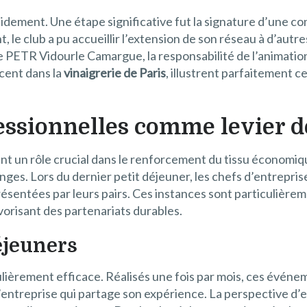
apidement. Une étape significative fut la signature d’une c
t, le club a pu accueillir l’extension de son réseau à d’a
le PETR Vidourle Camargue, la responsabilité de l’animatio
écent dans la
vinaigrerie de Paris
, illustrent parfaitement c
essionnelles comme levier d
nt un rôle crucial dans le renforcement du tissu économi
ges. Lors du dernier petit déjeuner, les chefs d’entrepri
résentées par leurs pairs. Ces instances sont particulière
avorisant des partenariats durables.
éjeuners
lièrement efficace. Réalisés une fois par mois, ces événem
entreprise qui partage son expérience. La perspective d’e