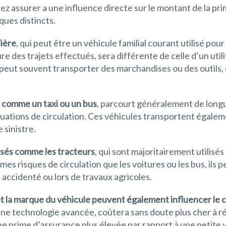
tez assurer a une influence directe sur le montant de la p
ques distincts.
lière
, qui peut être un véhicule familial courant utilisé po
re des trajets effectués, sera différente de celle d’un utili
e peut souvent transporter des marchandises ou des outils,
,
comme un taxi ou un bus
, parcourt généralement de long
uations de circulation. Ces véhicules transportent égale
 sinistre.
isés comme les tracteurs
, qui sont majoritairement utilis
mes risques de circulation que les voitures ou les bus, ils
in accidenté ou lors de travaux agricoles.
et la marque du véhicule peuvent également influencer le 
e technologie avancée, coûtera sans doute plus cher à ré
ne prime d’assurance plus élevée par rapport à une petite 