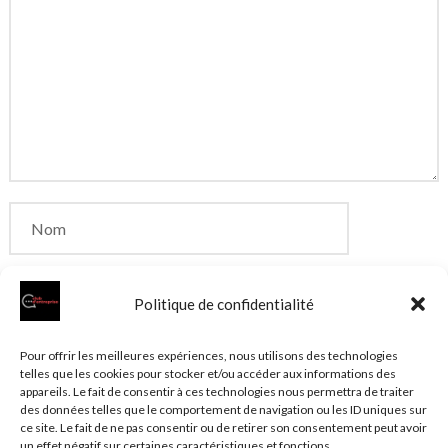
Politique de confidentialité
Enregistrer mon nom, mon e-mail et mon site dans
Pour offrir les meilleures expériences, nous utilisons des technologies
telles que les cookies pour stocker et/ou accéder aux informations des
le navigateur pour mon prochain commentaire.
appareils. Le fait de consentir à ces technologies nous permettra de traiter
des données telles que le comportement de navigation ou les ID uniques sur
ce site. Le fait de ne pas consentir ou de retirer son consentement peut avoir
un effet négatif sur certaines caractéristiques et fonctions.