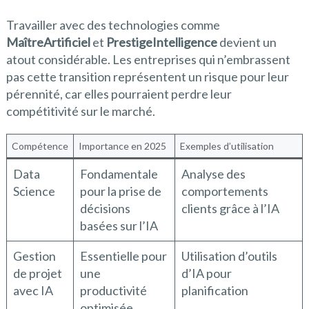
Travailler avec des technologies comme
MaîtreArtificiel
et
PrestigeIntelligence
devient un
atout considérable. Les entreprises qui n’embrassent
pas cette transition représentent un risque pour leur
pérennité, car elles pourraient perdre leur
compétitivité sur le marché.
Compétence
Importance en 2025
Exemples d’utilisation
Data
Fondamentale
Analyse des
Science
pour la prise de
comportements
décisions
clients grâce à l’IA
basées sur l’IA
Gestion
Essentielle pour
Utilisation d’outils
de projet
une
d’IA pour
avec IA
productivité
planification
optimisée