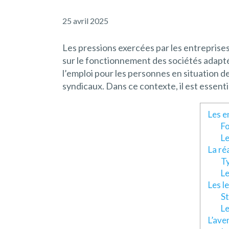
25 avril 2025
Les pressions exercées par les entreprise
sur le fonctionnement des sociétés adaptée
l’emploi pour les personnes en situation d
syndicaux. Dans ce contexte, il est essenti
Les e
F
Le
La ré
Ty
Le
Les l
St
Le
L’ave