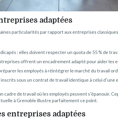
treprises adaptées
ines particularités par rapport aux entreprises classiques
andicapés : elles doivent respecter un quota de 55 % de tr
treprises offrent un encadrement adapté pour aider les 
 préparer les employés à réintégrer le marché du travail ord
 inscrits sous un contrat de travail identique à celui d’une 
n cadre de travail où les employés peuvent s’épanouir. Cep
ctuelle à Grenoble illustre parfaitement ce point.
es entreprises adaptées