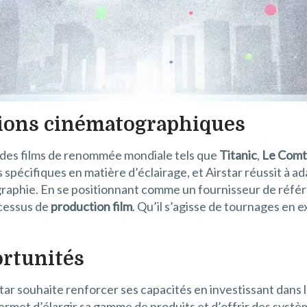
tions cinématographiques
ré des films de renommée mondiale tels que
Titanic
,
Le Comt
écifiques en matière d’éclairage, et Airstar réussit à ada
graphie. En se positionnant comme un fournisseur de référe
ocessus de
production film
. Qu’il s’agisse de tournages en e
ortunités
ar souhaite renforcer ses capacités en investissant dans l
 permet d’élargir sa gamme de produits et d’offrir des syst