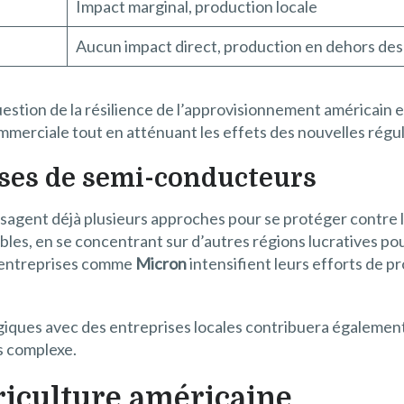
Impact marginal, production locale
Aucun impact direct, production en dehors de
uestion de la résilience de l’approvisionnement américain e
merciale tout en atténuant les effets des nouvelles régu
ises de semi-conducteurs
sagent déjà plusieurs approches pour se protéger contre l
cibles, en se concentrant sur d’autres régions lucratives 
es entreprises comme
Micron
intensifient leurs efforts de p
giques avec des entreprises locales contribuera également 
s complexe.
riculture américaine