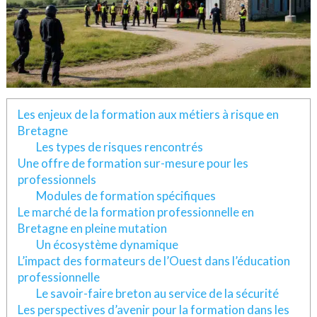
Les enjeux de la formation aux métiers à risque en
Bretagne
Les types de risques rencontrés
Une offre de formation sur-mesure pour les
professionnels
Modules de formation spécifiques
Le marché de la formation professionnelle en
Bretagne en pleine mutation
Un écosystème dynamique
L’impact des formateurs de l’Ouest dans l’éducation
professionnelle
Le savoir-faire breton au service de la sécurité
Les perspectives d’avenir pour la formation dans les