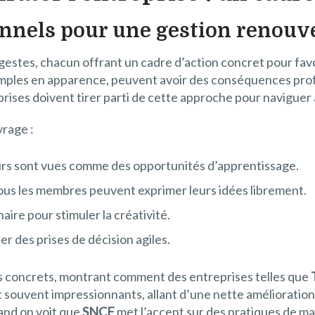
onnels pour une gestion renouv
0 gestes, chacun offrant un cadre d’action concret pour fa
simples en apparence, peuvent avoir des conséquences prof
prises doivent tirer parti de cette approche pour naviguer
vrage :
urs sont vues comme des opportunités d’apprentissage.
ous les membres peuvent exprimer leurs idées librement.
aire pour stimuler la créativité.
er des prises de décision agiles.
concrets, montrant comment des entreprises telles que
 souvent impressionnants, allant d’une nette amélioration d
and on voit que
SNCF
met l’accent sur des pratiques de man