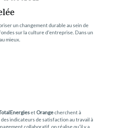
elée
voriser un changement durable au sein de
ondes sur la culture d’entreprise. Dans un
 au mieux.
TotalEnergies
et
Orange
cherchent à
es indicateurs de satisfaction au travail à
agement collaboratif, on réalise qu’il y a