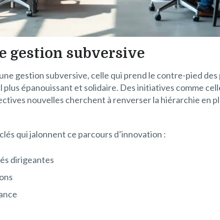
ne gestion subversive
’une gestion subversive, celle qui prend le contre-pied des
ail plus épanouissant et solidaire. Des initiatives comme c
pectives nouvelles cherchent à renverser la hiérarchie en 
 clés qui jalonnent ce parcours d’innovation :
tés dirigeantes
ions
iance