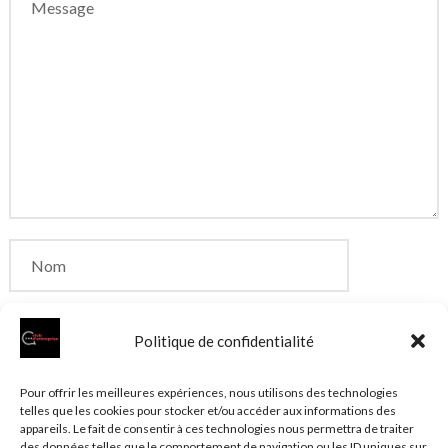
Politique de confidentialité
Enregistrer mon nom, mon e-mail et mon site dans
Pour offrir les meilleures expériences, nous utilisons des technologies
telles que les cookies pour stocker et/ou accéder aux informations des
le navigateur pour mon prochain commentaire.
appareils. Le fait de consentir à ces technologies nous permettra de traiter
des données telles que le comportement de navigation ou les ID uniques sur