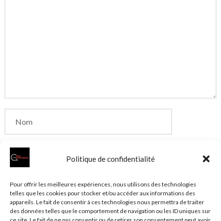
Politique de confidentialité
Enregistrer mon nom, mon e-mail et mon site dans
Pour offrir les meilleures expériences, nous utilisons des technologies
telles que les cookies pour stocker et/ou accéder aux informations des
le navigateur pour mon prochain commentaire.
appareils. Le fait de consentir à ces technologies nous permettra de traiter
des données telles que le comportement de navigation ou les ID uniques sur
ce site. Le fait de ne pas consentir ou de retirer son consentement peut avoir