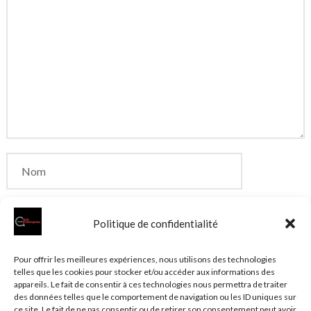
Politique de confidentialité
Enregistrer mon nom, mon e-mail et mon site dans
Pour offrir les meilleures expériences, nous utilisons des technologies
telles que les cookies pour stocker et/ou accéder aux informations des
le navigateur pour mon prochain commentaire.
appareils. Le fait de consentir à ces technologies nous permettra de traiter
des données telles que le comportement de navigation ou les ID uniques sur
ce site. Le fait de ne pas consentir ou de retirer son consentement peut avoir