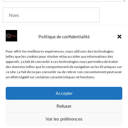
Politique de confidentialité
Enregistrer mon nom, mon e-mail et mon site dans
Pour offrir les meilleures expériences, nous utilisons des technologies
telles que les cookies pour stocker et/ou accéder aux informations des
le navigateur pour mon prochain commentaire.
appareils. Le fait de consentir à ces technologies nous permettra de traiter
des données telles que le comportement de navigation ou les ID uniques sur
ce site. Le fait de ne pas consentir ou de retirer son consentement peut avoir
un effet négatif sur certaines caractéristiques et fonctions.
Accepter
© 2026 Clubentreprise.fr
Actualité au sens large
- Mentions
Refuser
légales et et politique de confidentialité accessibles dans le
Plan du site
Voir les préférences