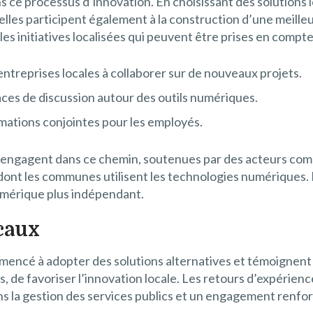
ans ce processus d’innovation. En choisissant des solutions
lles participent également à la construction d’une meille
s initiatives localisées qui peuvent être prises en compte,
entreprises locales à collaborer sur de nouveaux projets.
aces de discussion autour des outils numériques.
rmations conjointes pour les employés.
s s’engagent dans ce chemin, soutenues par des acteurs com
ont les communes utilisent les technologies numériques. En
mérique plus indépendant.
caux
ncé à adopter des solutions alternatives et témoignent de
fis, de favoriser l’innovation locale. Les retours d’expéri
ns la gestion des services publics et un engagement renfo