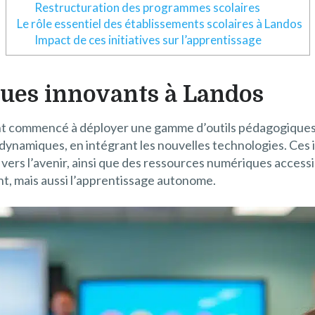
Restructuration des programmes scolaires
Le rôle essentiel des établissements scolaires à Landos
Impact de ces initiatives sur l’apprentissage
ques innovants à Landos
t commencé à déployer une gamme d’outils pédagogiques qu
 et dynamiques, en intégrant les nouvelles technologies. C
s vers l’avenir, ainsi que des ressources numériques accessib
, mais aussi l’apprentissage autonome.