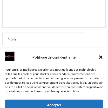
Politique de confidentialité
Enregistrer mon nom, mon e-mail et mon site dans
Pour offrir les meilleures expériences, nous utilisons des technologies
telles que les cookies pour stocker et/ou accéder aux informations des
le navigateur pour mon prochain commentaire.
appareils. Le fait de consentir à ces technologies nous permettra de traiter
des données telles que le comportement de navigation ou les ID uniques sur
ce site. Le fait de ne pas consentir ou de retirer son consentement peut avoir
un effet négatif sur certaines caractéristiques et fonctions.
Accepter