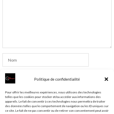
Politique de confidentialité
Enregistrer mon nom, mon e-mail et mon site dans
Pour offrir les meilleures expériences, nous utilisons des technologies
telles que les cookies pour stocker et/ou accéder aux informations des
le navigateur pour mon prochain commentaire.
appareils. Le fait de consentir à ces technologies nous permettra de traiter
des données telles que le comportement de navigation ou les ID uniques sur
ce site. Le fait de ne pas consentir ou de retirer son consentement peut avoir