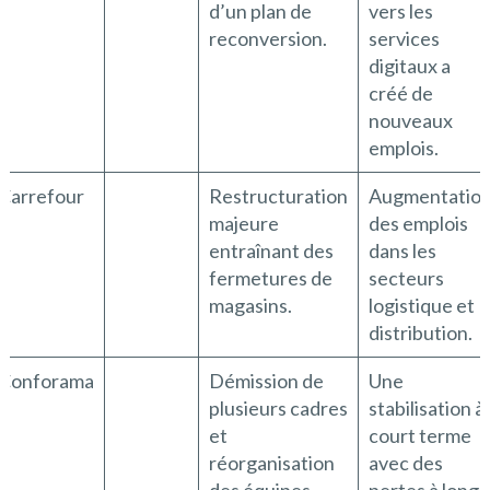
d’un plan de
vers les
reconversion.
services
digitaux a
créé de
nouveaux
emplois.
Carrefour
Restructuration
Augmentatio
majeure
des emplois
entraînant des
dans les
fermetures de
secteurs
magasins.
logistique et
distribution.
Conforama
Démission de
Une
plusieurs cadres
stabilisation à
et
court terme
réorganisation
avec des