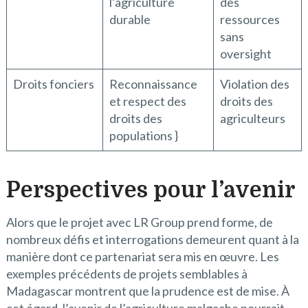
l’agriculture
des
durable
ressources
sans
oversight
Droits fonciers
Reconnaissance
Violation des
et respect des
droits des
droits des
agriculteurs
populations }
Perspectives pour l’avenir
Alors que le projet avec LR Group prend forme, de
nombreux défis et interrogations demeurent quant à la
manière dont ce partenariat sera mis en œuvre. Les
exemples précédents de projets semblables à
Madagascar montrent que la prudence est de mise. À
cet égard, l’avenir de l’agriculture malgache pourrait