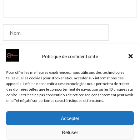
Politique de confidentialité
Enregistrer mon nom, mon e-mail et mon site dans
Pour offrir les meilleures expériences, nous utilisons des technologies
telles que les cookies pour stocker et/ou accéder aux informations des
le navigateur pour mon prochain commentaire.
appareils. Le fait de consentir à ces technologies nous permettra de traiter
des données telles que le comportement de navigation ou les ID uniques sur
ce site. Le fait de ne pas consentir ou de retirer son consentement peut avoir
un effet négatif sur certaines caractéristiques et fonctions.
Accepter
© 2026 Clubentreprise.fr
Actualité au sens large
- Mentions
Refuser
légales et et politique de confidentialité accessibles dans le