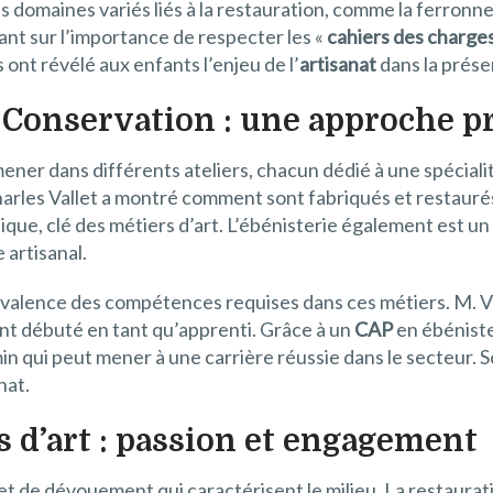
s domaines variés liés à la restauration, comme la ferronner
tant sur l’importance de respecter les «
cahiers des charge
ont révélé aux enfants l’enjeu de l’
artisanat
dans la prése
l Conservation : une approche p
omener dans différents ateliers, chacun dédié à une spéciali
Charles Vallet a montré comment sont fabriqués et restaurés
ique, clé des métiers d’art. L’ébénisterie également est un
 artisanal.
yvalence des compétences requises dans ces métiers. M. Va
nt débuté en tant qu’apprenti. Grâce à un
CAP
en ébénister
in qui peut mener à une carrière réussie dans le secteur. 
nat.
s d’art : passion et engagement
n et de dévouement qui caractérisent le milieu. La restaura