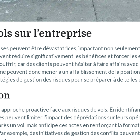
ls sur l’entreprise
rises peuvent être dévastatrices, impactant non seulement 
vent réduire significativement les bénéfices et forcer les
ouffrir, car des clients peuvent hésiter à faire affaire ave
rme peuvent donc mener à un affaiblissement de la position 
tégies de gestion des risques pour se préparer à de telles 
ion
pproche proactive face aux risques de vols. En identifian
les peuvent limiter l’impact des déprédations sur leurs opé
ès un vol, mais anticipe ces actes en renforçant la formatio
r exemple, des initiatives de gestion des conflits peuvent