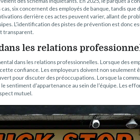
évèlent des schémas inquiétants. En 2025, le parquet a con
es cas, six concernent des employés de banque, tandis que d
otivations derrière ces actes peuvent varier, allant de pr
ipes. L’identification des pistes de prévention est donc es
t transparent.
 dans les relations professionne
al dans les relations professionnelles. Lorsque des empl
e cette confiance. Les employeurs doivent non seulement êt
ouvert pour discuter des préoccupations. Lorsque la commun
e sentiment d’appartenance au sein de l’équipe. Les effor
espect mutuel.