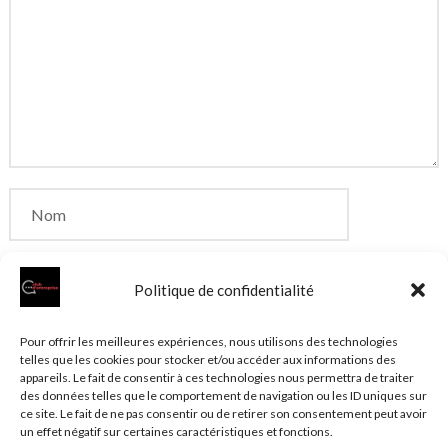
Politique de confidentialité
Enregistrer mon nom, mon e-mail et mon site dans
Pour offrir les meilleures expériences, nous utilisons des technologies
telles que les cookies pour stocker et/ou accéder aux informations des
le navigateur pour mon prochain commentaire.
appareils. Le fait de consentir à ces technologies nous permettra de traiter
des données telles que le comportement de navigation ou les ID uniques sur
ce site. Le fait de ne pas consentir ou de retirer son consentement peut avoir
un effet négatif sur certaines caractéristiques et fonctions.