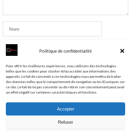
Politique de confidentialité
Enregistrer mon nom, mon e-mail et mon site dans
Pour offrir les meilleures expériences, nous utilisons des technologies
telles que les cookies pour stocker et/ou accéder aux informations des
le navigateur pour mon prochain commentaire.
appareils. Le fait de consentir à ces technologies nous permettra de traiter
des données telles que le comportement de navigation ou les ID uniques sur
ce site. Le fait de ne pas consentir ou de retirer son consentement peut avoir
un effet négatif sur certaines caractéristiques et fonctions.
Accepter
© 2026 Clubentreprise.fr
Actualité au sens large
- Mentions
Refuser
légales et et politique de confidentialité accessibles dans le