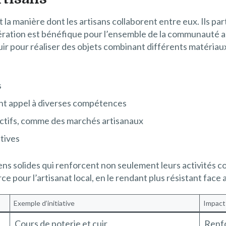
 la manière dont les artisans collaborent entre eux. Ils pa
ration est bénéfique pour l’ensemble de la communauté art
uir pour réaliser des objets combinant différents matériaux
s
ant appel à diverses compétences
ectifs, comme des marchés artisanaux
atives
liens solides qui renforcent non seulement leurs activités c
rce pour l’artisanat local, en le rendant plus résistant fac
Exemple d’initiative
Impact
Cours de poterie et cuir
Renf