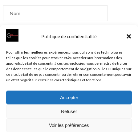
Politique de confidentialité
Enregistrer mon nom, mon e-mail et mon site dans
Pour offrir les meilleures expériences, nous utilisons des technologies
telles que les cookies pour stocker et/ou accéder aux informations des
le navigateur pour mon prochain commentaire.
appareils. Le fait de consentir à ces technologies nous permettra de traiter
des données telles que le comportement de navigation ou les ID uniques sur
ce site. Le fait de ne pas consentir ou de retirer son consentement peut avoir
un effet négatif sur certaines caractéristiques et fonctions.
Accepter
© 2026 Clubentreprise.fr
Actualité au sens large
- Mentions
Refuser
légales et et politique de confidentialité accessibles dans le
Plan du site
Voir les préférences