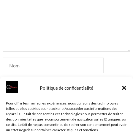
Politique de confidentialité
Enregistrer mon nom, mon e-mail et mon site dans
Pour offrir les meilleures expériences, nous utilisons des technologies
telles que les cookies pour stocker et/ou accéder aux informations des
le navigateur pour mon prochain commentaire.
appareils. Le fait de consentir à ces technologies nous permettra de traiter
des données telles que le comportement de navigation ou les ID uniques sur
ce site. Le fait de ne pas consentir ou de retirer son consentement peut avoir
un effet négatif sur certaines caractéristiques et fonctions.