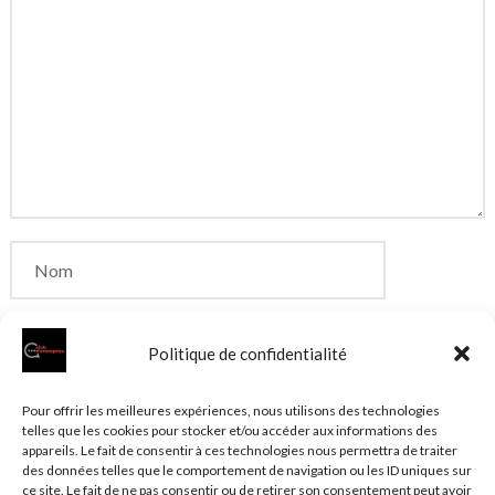
Politique de confidentialité
Enregistrer mon nom, mon e-mail et mon site dans
Pour offrir les meilleures expériences, nous utilisons des technologies
telles que les cookies pour stocker et/ou accéder aux informations des
le navigateur pour mon prochain commentaire.
appareils. Le fait de consentir à ces technologies nous permettra de traiter
des données telles que le comportement de navigation ou les ID uniques sur
ce site. Le fait de ne pas consentir ou de retirer son consentement peut avoir