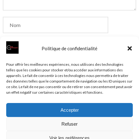
Politique de confidentialité
Enregistrer mon nom, mon e-mail et mon site dans
Pour offrir les meilleures expériences, nous utilisons des technologies
telles que les cookies pour stocker et/ou accéder aux informations des
le navigateur pour mon prochain commentaire.
appareils. Le fait de consentir à ces technologies nous permettra de traiter
des données telles que le comportement de navigation ou les ID uniques sur
ce site. Le fait de ne pas consentir ou de retirer son consentement peut avoir
un effet négatif sur certaines caractéristiques et fonctions.
Accepter
© 2026 Clubentreprise.fr
Actualité au sens large
- Mentions
Refuser
légales et et politique de confidentialité accessibles dans le
Plan du site
Voir les préférences