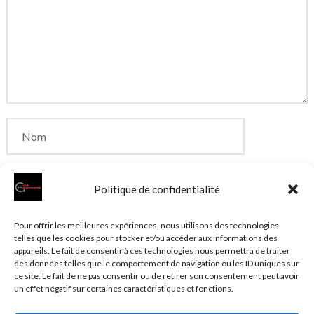
Politique de confidentialité
Enregistrer mon nom, mon e-mail et mon site dans
Pour offrir les meilleures expériences, nous utilisons des technologies
telles que les cookies pour stocker et/ou accéder aux informations des
le navigateur pour mon prochain commentaire.
appareils. Le fait de consentir à ces technologies nous permettra de traiter
des données telles que le comportement de navigation ou les ID uniques sur
ce site. Le fait de ne pas consentir ou de retirer son consentement peut avoir
un effet négatif sur certaines caractéristiques et fonctions.