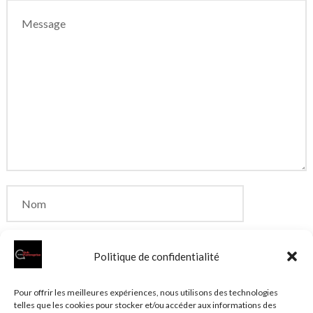
Politique de confidentialité
Enregistrer mon nom, mon e-mail et mon site dans
Pour offrir les meilleures expériences, nous utilisons des technologies
telles que les cookies pour stocker et/ou accéder aux informations des
le navigateur pour mon prochain commentaire.