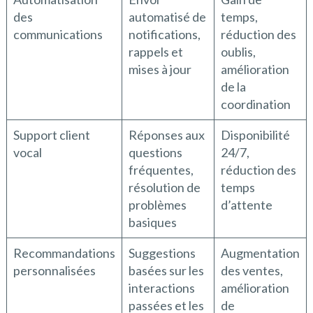
des
automatisé de
temps,
communications
notifications,
réduction des
rappels et
oublis,
mises à jour
amélioration
de la
coordination
Support client
Réponses aux
Disponibilité
vocal
questions
24/7,
fréquentes,
réduction des
résolution de
temps
problèmes
d’attente
basiques
Recommandations
Suggestions
Augmentation
personnalisées
basées sur les
des ventes,
interactions
amélioration
passées et les
de