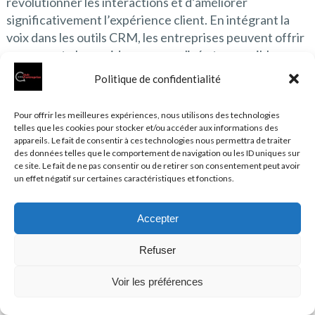
révolutionner les interactions et d’améliorer
significativement l’expérience client. En intégrant la
voix dans les outils CRM, les entreprises peuvent offrir
un support plus rapide, personnalisé et accessible,
renforçant ainsi la fidélité et la satisfaction de leurs
Politique de confidentialité
clients.
Pour offrir les meilleures expériences, nous utilisons des technologies
Avantages de l’utilisation de
telles que les cookies pour stocker et/ou accéder aux informations des
appareils. Le fait de consentir à ces technologies nous permettra de traiter
la voix dans la gestion des
des données telles que le comportement de navigation ou les ID uniques sur
ce site. Le fait de ne pas consentir ou de retirer son consentement peut avoir
relations clients
un effet négatif sur certaines caractéristiques et fonctions.
Les assistants vocaux offrent plusieurs avantages dans
Accepter
la gestion des relations clients :
Refuser
Réactivité :
Les assistants vocaux peuvent fournir
Voir les préférences
des réponses instantanées aux demandes des
clients, améliorant ainsi la satisfaction.