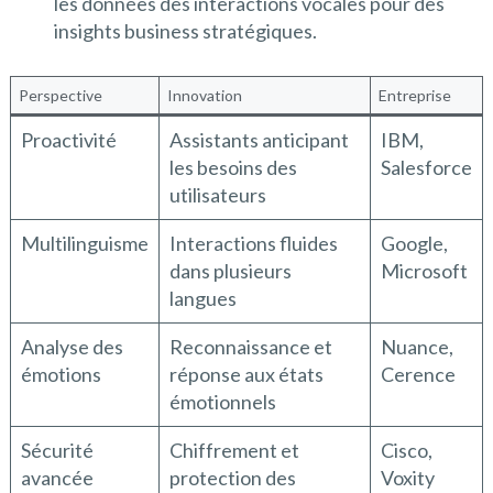
les données des interactions vocales pour des
insights business stratégiques.
Perspective
Innovation
Entreprise
Proactivité
Assistants anticipant
IBM,
les besoins des
Salesforce
utilisateurs
Multilinguisme
Interactions fluides
Google,
dans plusieurs
Microsoft
langues
Analyse des
Reconnaissance et
Nuance,
émotions
réponse aux états
Cerence
émotionnels
Sécurité
Chiffrement et
Cisco,
avancée
protection des
Voxity