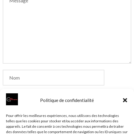
Politique de confidentialité
Enregistrer mon nom, mon e-mail et mon site dans
Pour offrir les meilleures expériences, nous utilisons des technologies
telles que les cookies pour stocker et/ou accéder aux informations des
le navigateur pour mon prochain commentaire.
appareils. Le fait de consentir à ces technologies nous permettra de traiter
des données telles que le comportement de navigation ou les ID uniques sur