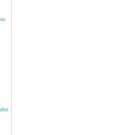
les
ples