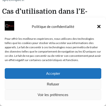
Cas d’utilisation dans l’E-
commerce
Politique de confidentialité
Le secteur de l’E-commerce tire particulièrement
profit de la communication programmatique. En
Pour offrir les meilleures expériences, nous utilisons des technologies
exploitant les données clients, les commerçants
telles que les cookies pour stocker et/ou accéder aux informations des
appareils. Le fait de consentir à ces technologies nous permettra de traiter
peuvent cibler précisément les utilisateurs
des données telles que le comportement de navigation ou les ID uniques sur
susceptibles d’être intéressés par leurs produits,
ce site. Le fait de ne pas consentir ou de retirer son consentement peut avoir
améliorant ainsi les chances de conversion.
un effet négatif sur certaines caractéristiques et fonctions.
Reciblage intelligent :
Cibler les utilisateurs ayant
Accepter
déjà visité le site sans effectuer d’achat pour les
Refuser
inciter à revenir.
Personnalisation des offres :
Adapter les
Voir les préférences
promotions et les recommandations de produits
en fonction des comportements d’achat.