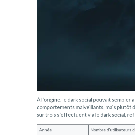
À l’origine, le dark social pouvait sembler 
comportements malveillants, mais plutôt d
sur trois s’effectuent via le dark social, 
Année
Nombre d’utilisateurs d