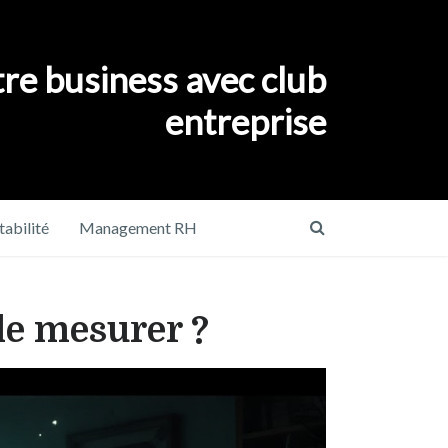
re business avec club
entreprise
abilité
Management RH
le mesurer ?