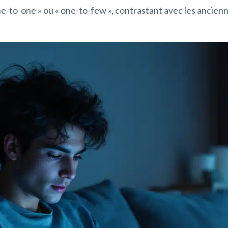
to-one » ou « one-to-few », contrastant avec les ancienn