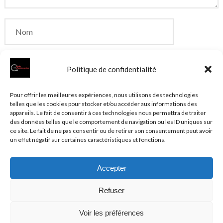
Politique de confidentialité
Enregistrer mon nom, mon e-mail et mon site dans
Pour offrir les meilleures expériences, nous utilisons des technologies
telles que les cookies pour stocker et/ou accéder aux informations des
le navigateur pour mon prochain commentaire.
appareils. Le fait de consentir à ces technologies nous permettra de traiter
des données telles que le comportement de navigation ou les ID uniques sur
ce site. Le fait de ne pas consentir ou de retirer son consentement peut avoir
un effet négatif sur certaines caractéristiques et fonctions.
Accepter
© 2026 Clubentreprise.fr
Actualité au sens large
- Mentions
Refuser
légales et et politique de confidentialité accessibles dans le
Plan du site
Voir les préférences