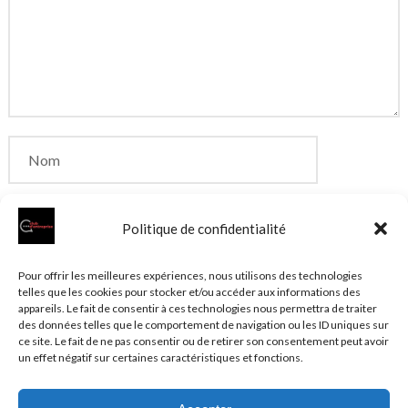
Politique de confidentialité
Enregistrer mon nom, mon e-mail et mon site dans
Pour offrir les meilleures expériences, nous utilisons des technologies
telles que les cookies pour stocker et/ou accéder aux informations des
le navigateur pour mon prochain commentaire.
appareils. Le fait de consentir à ces technologies nous permettra de traiter
des données telles que le comportement de navigation ou les ID uniques sur
ce site. Le fait de ne pas consentir ou de retirer son consentement peut avoir
un effet négatif sur certaines caractéristiques et fonctions.