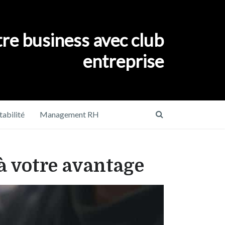
re business avec club
entreprise
abilité
Management RH
 à votre avantage